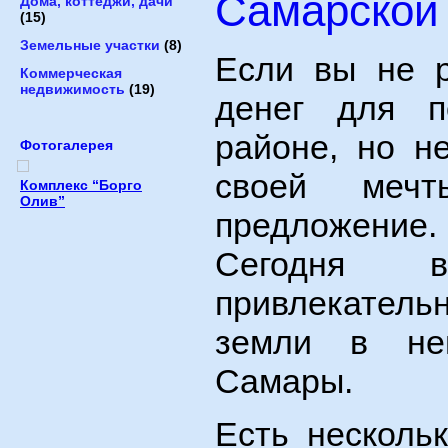
Самарской
Дома, коттеджи, дачи
(15)
Земельные участки
(8)
Если вы не р
Коммерческая
недвижимость
(19)
денег для п
районе, но н
Фотогалерея
своей мечт
Комплекс “Борго
Олив”
предложение.
Сегодня в
привлекател
земли в неп
Самары.
Есть несколь