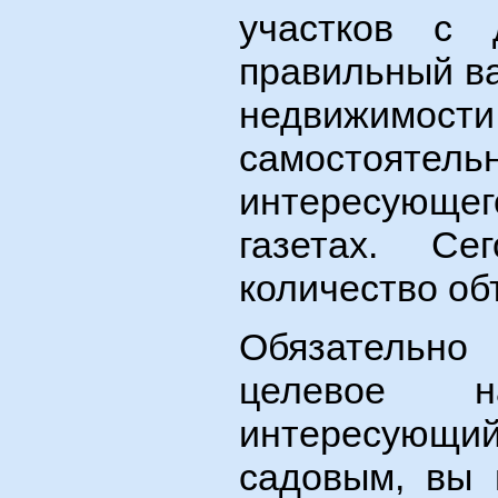
участков с
правильный ва
недвижимост
самостоятельн
интересующег
газетах. Се
количество об
Обязательн
целевое н
интересующ
садовым, вы 