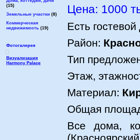
Дома, коттеджи, дачи
Цена: 1000 т
(15)
Земельные участки
(8)
Коммерческая
Есть гостевой
недвижимость
(19)
Район:
Красн
Фотогалерея
Тип предложе
Визуализация
Harmony Palace
Этаж, этажнос
Материал:
Ки
Общая площад
Все дома, к
(Красноярский