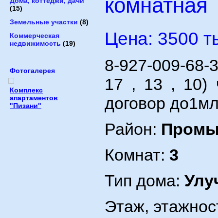
комнатная
Дома, коттеджи, дачи
(15)
Земельные участки
(8)
Цена: 3500 т
Коммерческая
недвижимость
(19)
8-927-009-68-
Фотогалерея
17 , 13 , 10)
Комплекс
апартаментов
договор до1мл
"Пизани"
Район:
Пром
Комнат:
3
Тип дома:
Улу
Этаж, этажнос