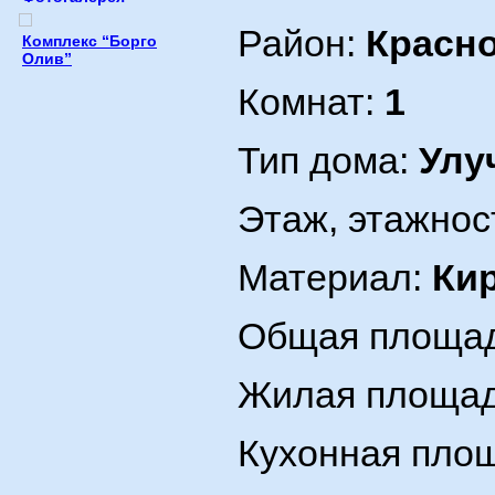
Район:
Красн
Комплекс “Борго
Олив”
Комнат:
1
Тип дома:
Улу
Этаж, этажнос
Материал:
Ки
Общая площад
Жилая площад
Кухонная площ