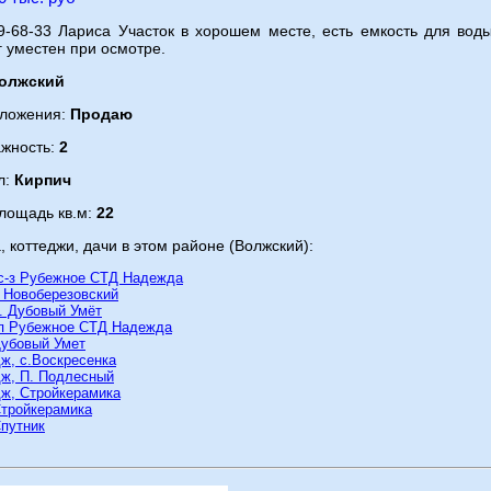
9-68-33 Лариса Участок в хорошем месте, есть емкость для воды,
рг уместен при осмотре.
олжский
дложения:
Продаю
ажность:
2
л:
Кирпич
лощадь кв.м:
22
, коттеджи, дачи в этом районе (Волжский):
 с-з Рубежное СТД Надежда
 Новоберезовский
. Дубовый Умёт
 п Рубежное СТД Надежда
Дубовый Умет
ж, с.Воскресенка
дж, П. Подлесный
дж, Стройкерамика
Стройкерамика
путник