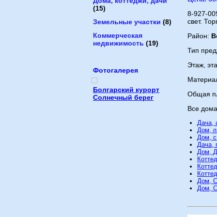
Дома, коттеджи, дачи
(15)
8-927-00
свет. То
Земельные участки
(8)
Коммерческая
Район:
В
недвижимость
(19)
Тип пре
Этаж, эт
Фотогалерея
Материа
Болгарский курорт
Общая п
Солнечный берег
Все дома
Дача,
Дом, п
Дом, с
Дача,
Дом, 
Коттед
Котте
Котте
Дом, 
Дом, С